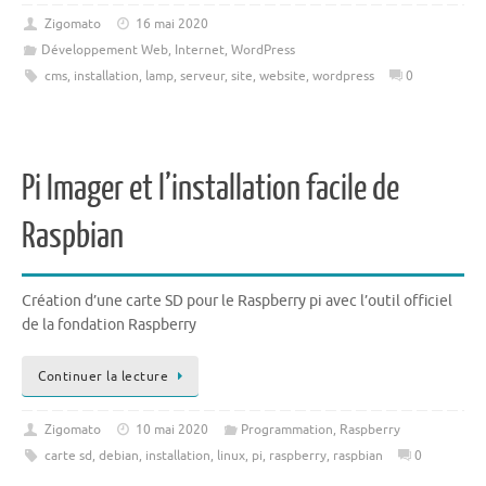
Zigomato
16 mai 2020
Développement Web
,
Internet
,
WordPress
cms
,
installation
,
lamp
,
serveur
,
site
,
website
,
wordpress
0
Pi Imager et l’installation facile de
Raspbian
Création d’une carte SD pour le Raspberry pi avec l’outil officiel
de la fondation Raspberry
Continuer la lecture
Zigomato
10 mai 2020
Programmation
,
Raspberry
carte sd
,
debian
,
installation
,
linux
,
pi
,
raspberry
,
raspbian
0