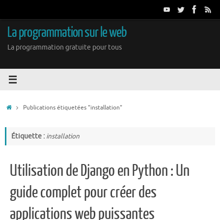
Passer
au
contenu
La programmation sur le web
La programmation gratuite pour tous
Accueil
Publications étiquetées "installation"
Étiquette :
installation
Utilisation de Django en Python : Un
guide complet pour créer des
applications web puissantes