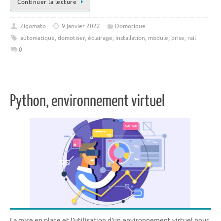
Continuer la lecture
Zigomato
9 janvier 2022
Domotique
automatique
,
domotiser
,
éclairage
,
installation
,
module
,
prise
,
rail
0
Python, environnement virtuel
La mise en place et l’utilisation d’un environnement virtuel pour