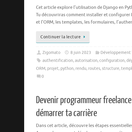
Cet article explore l’utilisation de Django en P
Tu découvriras comment installer et configurer 
et l’ORM, les templates, les formulaires, l’auth
Continuer la lecture
Zigomato
8 juin 2023
Développement
authentification
,
autorisation
,
configuration
,
dé
ORM
,
projet
,
python
,
rendu
,
routes
,
structure
,
templ
0
Devenir programmeur freelance 
démarrer ta carrière
Dans cet article, découvre les étapes essentiel