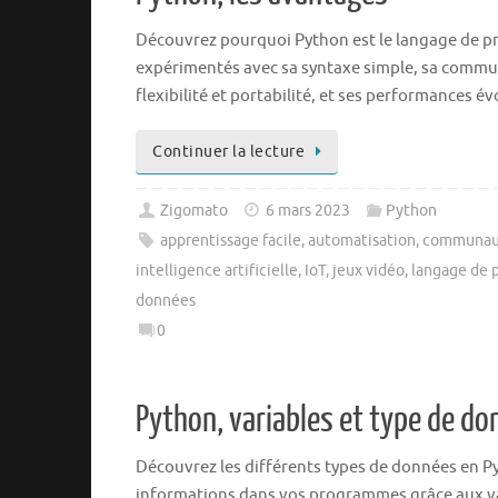
Découvrez pourquoi Python est le langage de p
expérimentés avec sa syntaxe simple, sa commun
flexibilité et portabilité, et ses performances év
Continuer la lecture
Zigomato
6 mars 2023
Python
apprentissage facile
,
automatisation
,
communaut
intelligence artificielle
,
IoT
,
jeux vidéo
,
langage de 
données
0
Python, variables et type de d
Découvrez les différents types de données en Py
informations dans vos programmes grâce aux va