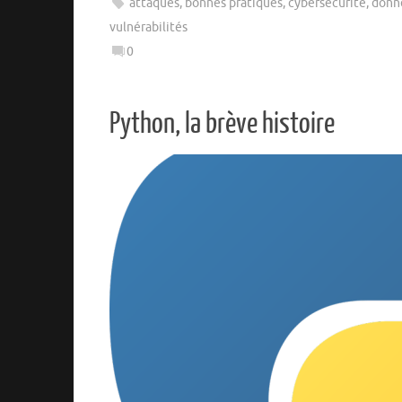
attaques
,
bonnes pratiques
,
cybersécurité
,
donn
vulnérabilités
0
Python, la brève histoire