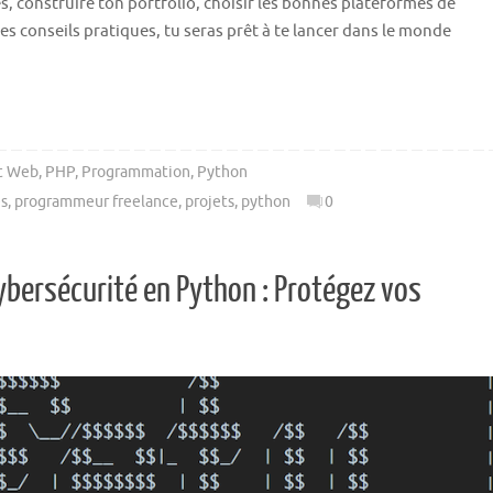
construire ton portfolio, choisir les bonnes plateformes de
ces conseils pratiques, tu seras prêt à te lancer dans le monde
t Web
,
PHP
,
Programmation
,
Python
es
,
programmeur freelance
,
projets
,
python
0
cybersécurité en Python : Protégez vos