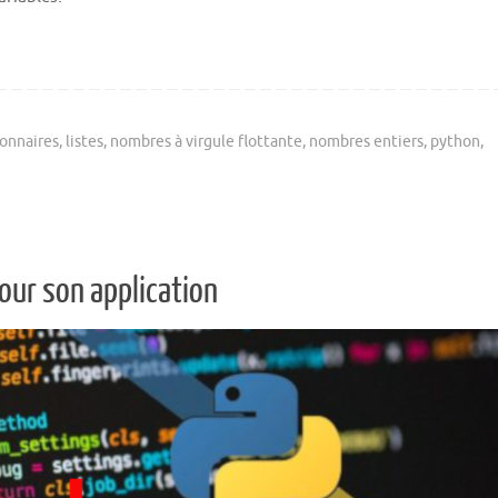
ionnaires
,
listes
,
nombres à virgule flottante
,
nombres entiers
,
python
,
our son application