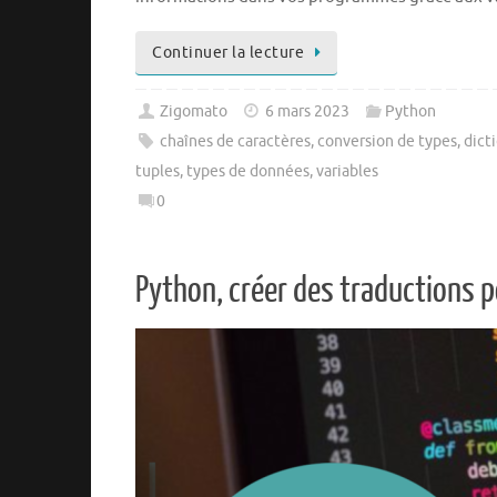
Continuer la lecture
Zigomato
6 mars 2023
Python
chaînes de caractères
,
conversion de types
,
dict
tuples
,
types de données
,
variables
0
Python, créer des traductions p