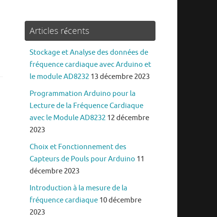
Articles récents
Stockage et Analyse des données de
fréquence cardiaque avec Arduino et
le module AD8232
13 décembre 2023
Programmation Arduino pour la
Lecture de la Fréquence Cardiaque
avec le Module AD8232
12 décembre
2023
Choix et Fonctionnement des
Capteurs de Pouls pour Arduino
11
décembre 2023
Introduction à la mesure de la
fréquence cardiaque
10 décembre
2023