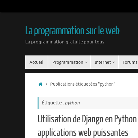
La programmation sur le web
La programmation gratuite pour tous
Accueil
Programmation
Internet
Forums
Publications étiquetées "python"
Étiquette :
python
Utilisation de Django en Python
applications web puissantes