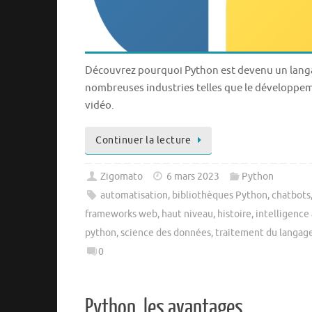
Découvrez pourquoi Python est devenu un langa
nombreuses industries telles que le développeme
vidéo.
Continuer la lecture
Zigomato
6 mars 2023
Python
automatisation
,
bibliothèques Python
,
chatbots
frameworks web
,
haut niveau
,
histoire
,
intelligence 
python
,
science des données
,
traitement du langage
0
Python, les avantages