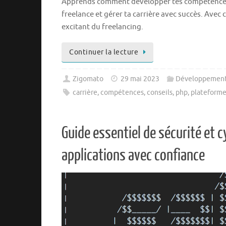
Apprends comment développer tes compétences, 
freelance et gérer ta carrière avec succès. Avec 
excitant du freelancing.
Continuer la lecture
Zigomato
29 mai 2023
Développemen
carrière
,
compétences
,
conseils
,
php
,
plateform
Guide essentiel de sécurité et 
applications avec confiance