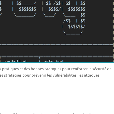
s pratiques et des bonnes pratiques pour renforcer la sécurité de
s stratégies pour prévenir les vulnérabilités, les attaques