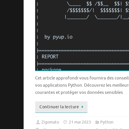
Cet article approfondi vous fournira des conseil
vos applications Python. Découvrez les meilleure
courantes et protéger vos données sensibles
Continuer la lecture
Zigomato
21 mai 2023
Python