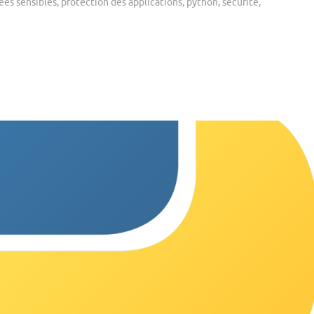
ées sensibles
,
protection des applications
,
python
,
sécurité
,