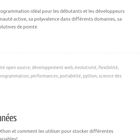
rogrammation idéal pour les débutants et les développeurs
auté active, sa polyvalence dans différents domaines, sa
olutives de pointe.
é open source
,
développement web
,
évolutivité
,
flexibilité
,
programmation
,
performances
,
portabilité
,
python
,
science des
onnées
thon et comment les utiliser pour stocker différentes
riables!