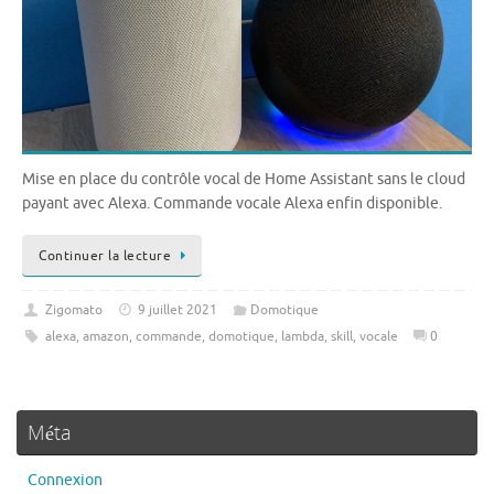
Mise en place du contrôle vocal de Home Assistant sans le cloud
payant avec Alexa. Commande vocale Alexa enfin disponible.
Continuer la lecture
Zigomato
9 juillet 2021
Domotique
alexa
,
amazon
,
commande
,
domotique
,
lambda
,
skill
,
vocale
0
Méta
Connexion