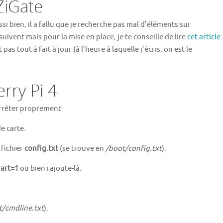
ZiGate
i bien, il a fallu que je recherche pas mal d’éléments sur
uivent mais pour la mise en place, je te conseille de lire
cet article
s tout à fait à jour (à l’heure à laquelle j’écris, on est le
rry Pi 4
’arrêter proprement
de carte.
 fichier
config.txt
(se trouve en
/boot/config.txt
).
art=1
ou bien rajoute-là.
/cmdline.txt
).