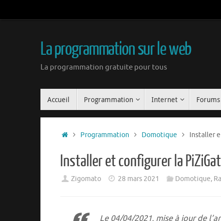
La programmation sur le web
La programmation gratuite pour tous
Accueil
Programmation
Internet
Forums
Programmation
Domotique
Installer 
Installer et configurer la PiZiGat
Zigomato
28 mars 2021
Domotique
,
Ra
Le 04/04/2021, mise à jour de l’ar