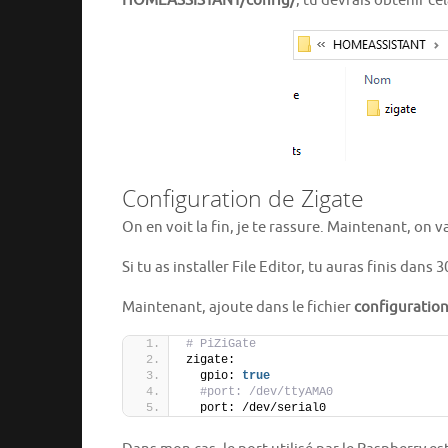
HOMEASSISTANT/config/
, tu devrais obtenir cel
Configuration de Zigate
On en voit la fin, je te rassure. Maintenant, on
Si tu as installer File Editor, tu auras finis dans 
Maintenant, ajoute dans le fichier
configuratio
# PiZiGate
zigate:
  gpio: 
true
#port: /dev/ttyAMA0
  port: /dev/serial0