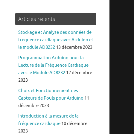
Articles récents
Stockage et Analyse des données de
fréquence cardiaque avec Arduino et
le module AD8232
13 décembre 2023
Programmation Arduino pour la
Lecture de la Fréquence Cardiaque
avec le Module AD8232
12 décembre
2023
Choix et Fonctionnement des
Capteurs de Pouls pour Arduino
11
décembre 2023
Introduction à la mesure de la
fréquence cardiaque
10 décembre
2023